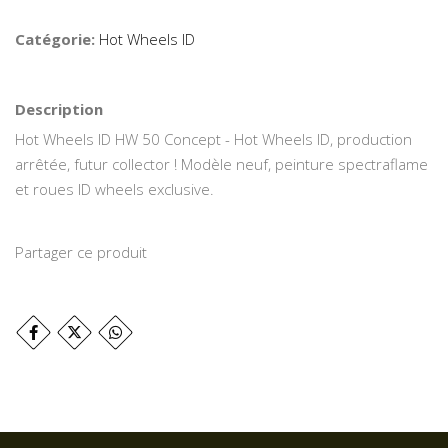
Catégorie:
Hot Wheels ID
Description
Hot Wheels ID HW 50 Concept - Hot Wheels ID, production
arrêtée, futur collector ! Modèle neuf, peinture spectraflame
et roues ID wheels exclusive.
Partager ce produit